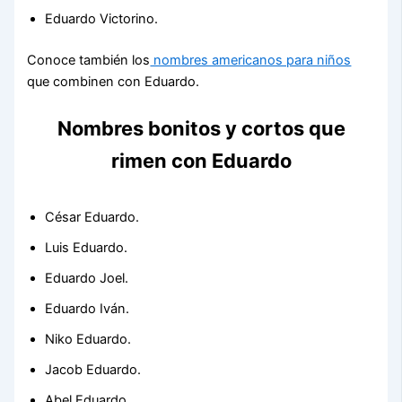
Eduardo Victorino.
Conoce también los
nombres americanos para niños
que combinen con Eduardo.
Nombres bonitos y cortos que
rimen con Eduardo
César Eduardo.
Luis Eduardo.
Eduardo Joel.
Eduardo Iván.
Niko Eduardo.
Jacob Eduardo.
Abel Eduardo.