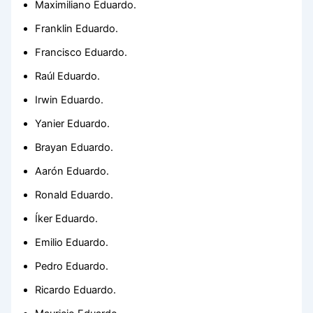
Maximiliano Eduardo.
Franklin Eduardo.
Francisco Eduardo.
Raúl Eduardo.
Irwin Eduardo.
Yanier Eduardo.
Brayan Eduardo.
Aarón Eduardo.
Ronald Eduardo.
Íker Eduardo.
Emilio Eduardo.
Pedro Eduardo.
Ricardo Eduardo.