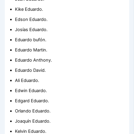
Kike Eduardo.
Edson Eduardo.
Josías Eduardo.
Eduardo bufón.
Eduardo Martin.
Eduardo Anthony.
Eduardo David.
Ali Eduardo.
Edwin Eduardo.
Edgard Eduardo.
Orlando Eduardo.
Joaquín Eduardo.
Kelvin Eduardo.