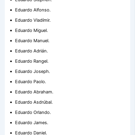
Eduardo Alfonso.
Eduardo Vladímir.
Eduardo Miguel.
Eduardo Manuel.
Eduardo Adrián.
Eduardo Rangel.
Eduardo Joseph.
Eduardo Paolo.
Eduardo Abraham.
Eduardo Asdrúbal.
Eduardo Orlando.
Eduardo James.
Eduardo Daniel.