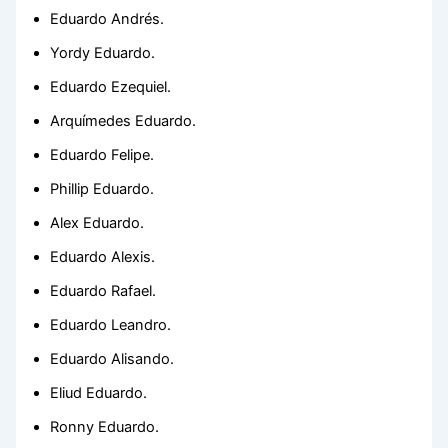
Eduardo Andrés.
Yordy Eduardo.
Eduardo Ezequiel.
Arquímedes Eduardo.
Eduardo Felipe.
Phillip Eduardo.
Alex Eduardo.
Eduardo Alexis.
Eduardo Rafael.
Eduardo Leandro.
Eduardo Alisando.
Eliud Eduardo.
Ronny Eduardo.